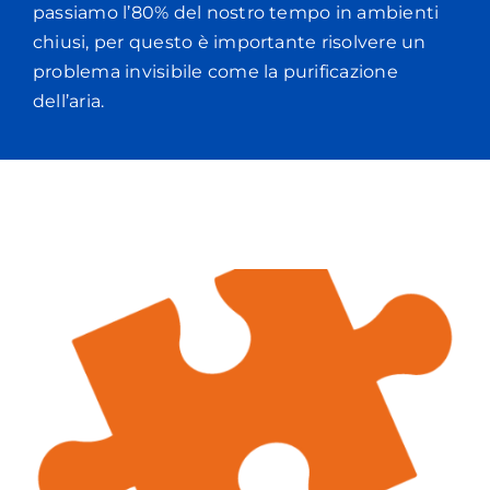
passiamo l’80% del nostro tempo in ambienti
chiusi, per questo è importante risolvere un
problema invisibile come la purificazione
dell’aria.