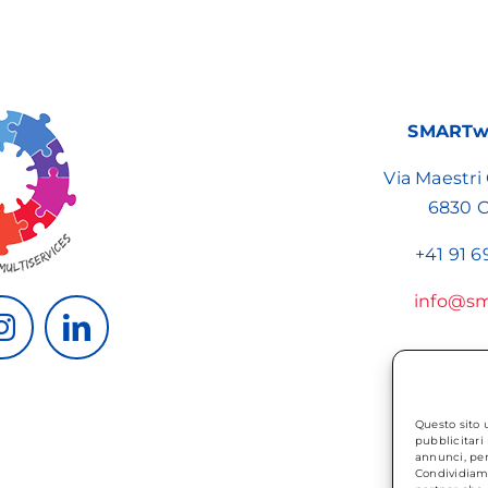
SMARTwo
Via Maestri
6830 C
+41 91 6
info@sm
Questo sito u
pubblicitari 
annunci, per 
Condividiamo 